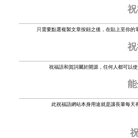
祝
只需要點選複製文章按鈕之後，在貼上至你的
祝
祝福語和賀詞屬於開源，任何人都可以使
能
此祝福語網站本身用途就是讓長輩每天