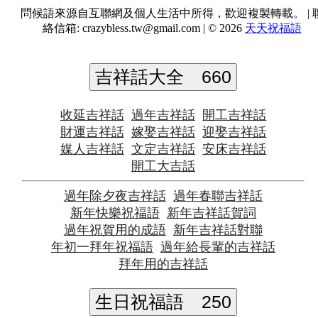
問候語來源自互聯網及個人生活中所得，歡迎複製轉載。 | 
絡信箱:
crazybless.tw@gmail.com
| © 2026
天天祝福語
吉祥話大全
660
收延吉祥話
過年吉祥話
開工吉祥話
財運吉祥話
嫁娶吉祥話
迎娶吉祥話
媒人吉祥話
文定吉祥話
安床吉祥話
開工大吉話
過年除夕夜吉祥話
過年春聯吉祥話
新年快樂祝福語
新年吉祥話賀詞
過年祝賀用的成語
新年吉祥話對聯
年初一拜年祝福語
過年給長輩的吉祥話
拜年用的吉祥話
生日祝福語
250