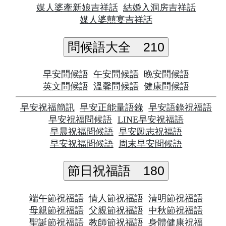
媒人婆牽新娘吉祥話
結婚入洞房吉祥話
媒人婆囍宴吉祥話
問候語大全
210
早安問候語
午安問候語
晚安問候語
英文問候語
溫馨問候語
健康問候語
早安祝福簡訊
早安正能量語錄
早安語錄祝福語
早安祝福問候語
LINE早安祝福語
早晨祝福問候語
早安勵志祝福語
早安祝福問候語
周末早安問候語
節日祝福語
180
端午節祝福語
情人節祝福語
清明節祝福語
母親節祝福語
父親節祝福語
中秋節祝福語
聖誕節祝福語
教師節祝福語
身體健康祝福