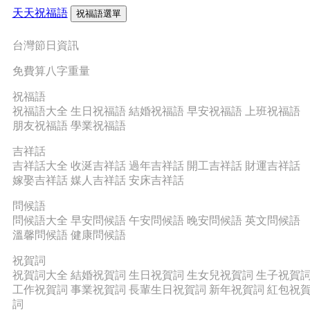
天天祝福語
祝福語選單
台灣節日資訊
免費算八字重量
祝福語
祝福語大全
生日祝福語
結婚祝福語
早安祝福語
上班祝福語
朋友祝福語
學業祝福語
吉祥話
吉祥話大全
收涎吉祥話
過年吉祥話
開工吉祥話
財運吉祥話
嫁娶吉祥話
媒人吉祥話
安床吉祥話
問候語
問候語大全
早安問候語
午安問候語
晚安問候語
英文問候語
溫馨問候語
健康問候語
祝賀詞
祝賀詞大全
結婚祝賀詞
生日祝賀詞
生女兒祝賀詞
生子祝賀
工作祝賀詞
事業祝賀詞
長輩生日祝賀詞
新年祝賀詞
紅包祝
詞