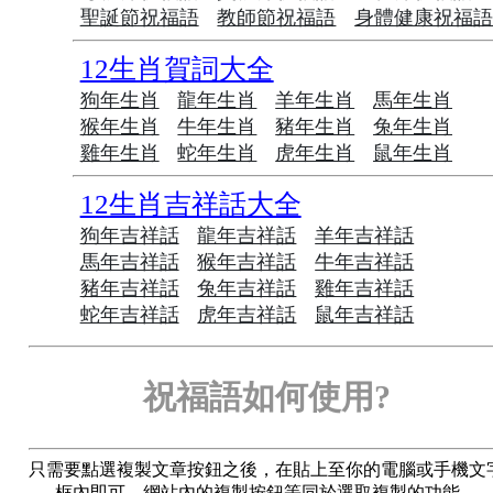
聖誕節祝福語
教師節祝福語
身體健康祝福
12生肖賀詞大全
狗年生肖
龍年生肖
羊年生肖
馬年生肖
猴年生肖
牛年生肖
豬年生肖
兔年生肖
雞年生肖
蛇年生肖
虎年生肖
鼠年生肖
12生肖吉祥話大全
狗年吉祥話
龍年吉祥話
羊年吉祥話
馬年吉祥話
猴年吉祥話
牛年吉祥話
豬年吉祥話
兔年吉祥話
雞年吉祥話
蛇年吉祥話
虎年吉祥話
鼠年吉祥話
祝福語如何使用?
只需要點選複製文章按鈕之後，在貼上至你的電腦或手機文
框內即可，網站內的複製按鈕等同於選取複製的功能。