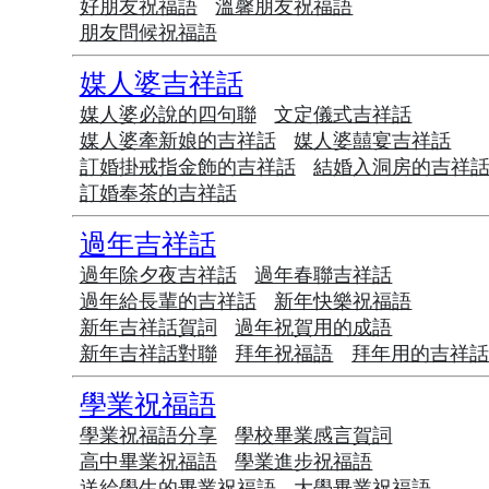
好朋友祝福語
溫馨朋友祝福語
朋友問候祝福語
媒人婆吉祥話
媒人婆必說的四句聯
文定儀式吉祥話
媒人婆牽新娘的吉祥話
媒人婆囍宴吉祥話
訂婚掛戒指金飾的吉祥話
結婚入洞房的吉祥
訂婚奉茶的吉祥話
過年吉祥話
過年除夕夜吉祥話
過年春聯吉祥話
過年給長輩的吉祥話
新年快樂祝福語
新年吉祥話賀詞
過年祝賀用的成語
新年吉祥話對聯
拜年祝福語
拜年用的吉祥
學業祝福語
學業祝福語分享
學校畢業感言賀詞
高中畢業祝福語
學業進步祝福語
送給學生的畢業祝福語
大學畢業祝福語