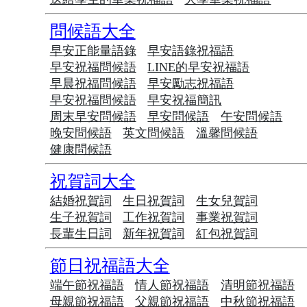
問候語大全
早安正能量語錄
早安語錄祝福語
早安祝福問候語
LINE的早安祝福語
早晨祝福問候語
早安勵志祝福語
早安祝福問候語
早安祝福簡訊
周末早安問候語
早安問候語
午安問候語
晚安問候語
英文問候語
溫馨問候語
健康問候語
祝賀詞大全
結婚祝賀詞
生日祝賀詞
生女兒賀詞
生子祝賀詞
工作祝賀詞
事業祝賀詞
長輩生日詞
新年祝賀詞
紅包祝賀詞
節日祝福語大全
端午節祝福語
情人節祝福語
清明節祝福語
母親節祝福語
父親節祝福語
中秋節祝福語