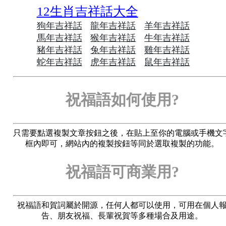
12生肖吉祥話大全
狗年吉祥話
龍年吉祥話
羊年吉祥話
馬年吉祥話
猴年吉祥話
牛年吉祥話
豬年吉祥話
兔年吉祥話
雞年吉祥話
蛇年吉祥話
虎年吉祥話
鼠年吉祥話
祝福語如何使用?
只需要點選複製文章按鈕之後，在貼上至你的電腦或手機文
框內即可，網站內的複製按鈕等同於選取複製的功能。
祝福語可商業用?
祝福語和賀詞屬於開源，任何人都可以使用，可用在個人
告、朋友祝福、長輩祝賀等多種場合及用途。