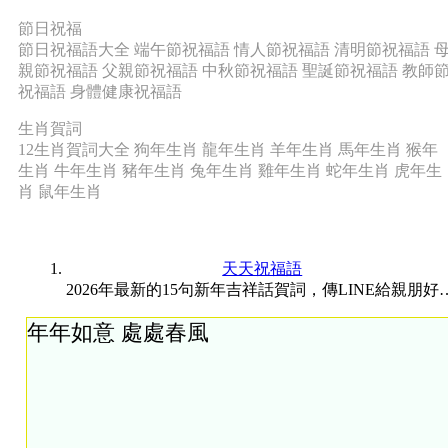
節日祝福
節日祝福語大全
端午節祝福語
情人節祝福語
清明節祝福語
親節祝福語
父親節祝福語
中秋節祝福語
聖誕節祝福語
教師
祝福語
身體健康祝福語
生肖賀詞
12生肖賀詞大全
狗年生肖
龍年生肖
羊年生肖
馬年生肖
猴年
生肖
牛年生肖
豬年生肖
兔年生肖
雞年生肖
蛇年生肖
虎年生
肖
鼠年生肖
天天祝福語
2026年最新的15句新年吉祥話賀詞，傳LI