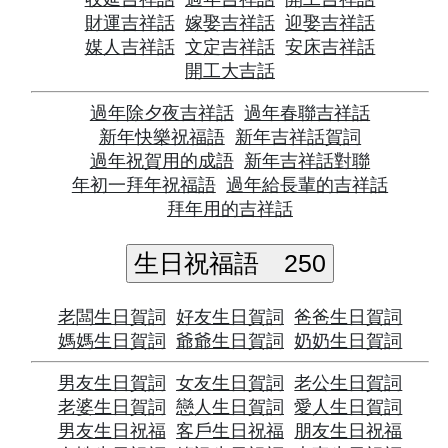
財運吉祥話
嫁娶吉祥話
迎娶吉祥話
媒人吉祥話
文定吉祥話
安床吉祥話
開工大吉話
過年除夕夜吉祥話
過年春聯吉祥話
新年快樂祝福語
新年吉祥話賀詞
過年祝賀用的成語
新年吉祥話對聯
年初一拜年祝福語
過年給長輩的吉祥話
拜年用的吉祥話
生日祝福語
250
老闆生日賀詞
好友生日賀詞
爸爸生日賀詞
媽媽生日賀詞
爺爺生日賀詞
奶奶生日賀詞
男友生日賀詞
女友生日賀詞
老公生日賀詞
老婆生日賀詞
戀人生日賀詞
愛人生日賀詞
男友生日祝福
客戶生日祝福
朋友生日祝福