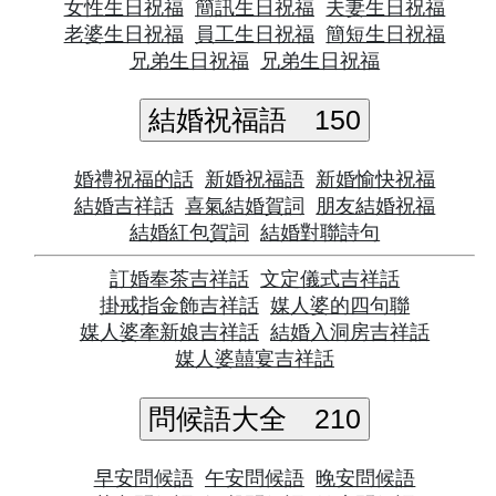
女性生日祝福
簡訊生日祝福
夫妻生日祝福
老婆生日祝福
員工生日祝福
簡短生日祝福
兄弟生日祝福
兄弟生日祝福
結婚祝福語
150
婚禮祝福的話
新婚祝福語
新婚愉快祝福
結婚吉祥話
喜氣結婚賀詞
朋友結婚祝福
結婚紅包賀詞
結婚對聯詩句
訂婚奉茶吉祥話
文定儀式吉祥話
掛戒指金飾吉祥話
媒人婆的四句聯
媒人婆牽新娘吉祥話
結婚入洞房吉祥話
媒人婆囍宴吉祥話
問候語大全
210
早安問候語
午安問候語
晚安問候語