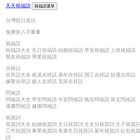
天天祝福語
祝福語選單
台灣節日資訊
免費算八字重量
祝福語
祝福語大全
生日祝福語
結婚祝福語
早安祝福語
上班祝福語
朋友祝福語
學業祝福語
吉祥話
吉祥話大全
收涎吉祥話
過年吉祥話
開工吉祥話
財運吉祥話
嫁娶吉祥話
媒人吉祥話
安床吉祥話
問候語
問候語大全
早安問候語
午安問候語
晚安問候語
英文問候語
溫馨問候語
健康問候語
祝賀詞
祝賀詞大全
結婚祝賀詞
生日祝賀詞
生女兒祝賀詞
生子祝賀
工作祝賀詞
事業祝賀詞
長輩生日祝賀詞
新年祝賀詞
紅包祝
詞