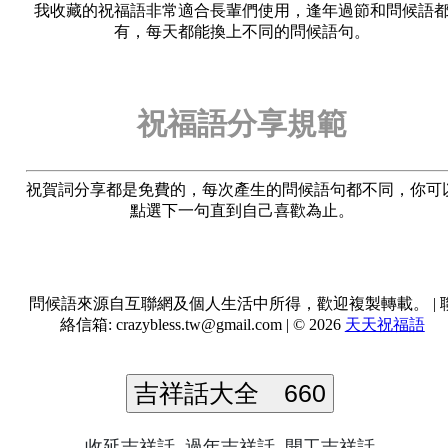
我收藏的祝福語非常適合長輩們使用，逢年過節和問候語
有，每天都能換上不同的問候語句。
祝福語分享規範
祝賀詞分享都是免費的，每次產生的問候語句都不同，你可
點選下一句直到自己喜歡為止。
問候語來源自互聯網及個人生活中所得，歡迎複製轉載。 | 
絡信箱:
crazybless.tw@gmail.com
| © 2026
天天祝福語
吉祥話大全
660
收延吉祥話
過年吉祥話
開工吉祥話