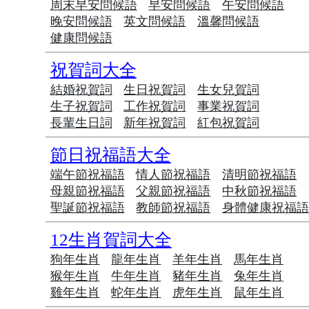
周末早安問候語
早安問候語
午安問候語
晚安問候語
英文問候語
溫馨問候語
健康問候語
祝賀詞大全
結婚祝賀詞
生日祝賀詞
生女兒賀詞
生子祝賀詞
工作祝賀詞
事業祝賀詞
長輩生日詞
新年祝賀詞
紅包祝賀詞
節日祝福語大全
端午節祝福語
情人節祝福語
清明節祝福語
母親節祝福語
父親節祝福語
中秋節祝福語
聖誕節祝福語
教師節祝福語
身體健康祝福
12生肖賀詞大全
狗年生肖
龍年生肖
羊年生肖
馬年生肖
猴年生肖
牛年生肖
豬年生肖
兔年生肖
雞年生肖
蛇年生肖
虎年生肖
鼠年生肖