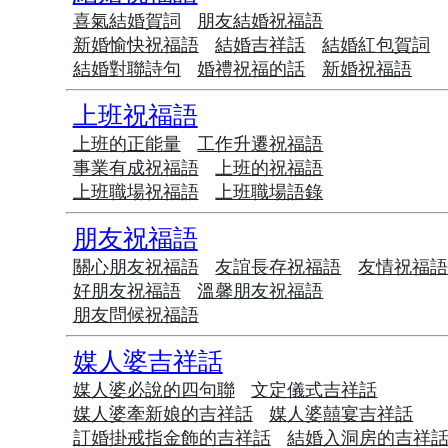
喜氣結婚賀詞
朋友結婚祝福語
新婚愉快祝福語
結婚吉祥話
結婚紅包賀詞
結婚對聯詩句
婚禮祝福的話
新婚祝福語
上班祝福語
上班的正能量
工作升遷祝福語
事業有成祝福語
上班的祝福語
上班職場祝福語
上班職場語錄
朋友祝福語
關心朋友祝福語
友誼長存祝福語
友情祝福
好朋友祝福語
溫馨朋友祝福語
朋友問候祝福語
媒人婆吉祥話
媒人婆必說的四句聯
文定儀式吉祥話
媒人婆牽新娘的吉祥話
媒人婆囍宴吉祥話
訂婚掛戒指金飾的吉祥話
結婚入洞房的吉祥