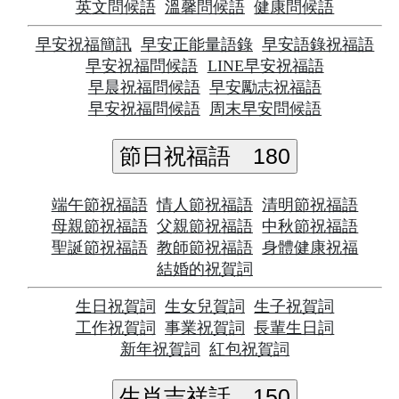
英文問候語
溫馨問候語
健康問候語
早安祝福簡訊
早安正能量語錄
早安語錄祝福語
早安祝福問候語
LINE早安祝福語
早晨祝福問候語
早安勵志祝福語
早安祝福問候語
周末早安問候語
節日祝福語
180
端午節祝福語
情人節祝福語
清明節祝福語
母親節祝福語
父親節祝福語
中秋節祝福語
聖誕節祝福語
教師節祝福語
身體健康祝福
結婚的祝賀詞
生日祝賀詞
生女兒賀詞
生子祝賀詞
工作祝賀詞
事業祝賀詞
長輩生日詞
新年祝賀詞
紅包祝賀詞
生肖吉祥話
150