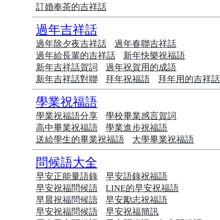
訂婚奉茶的吉祥話
過年吉祥話
過年除夕夜吉祥話
過年春聯吉祥話
過年給長輩的吉祥話
新年快樂祝福語
新年吉祥話賀詞
過年祝賀用的成語
新年吉祥話對聯
拜年祝福語
拜年用的吉祥
學業祝福語
學業祝福語分享
學校畢業感言賀詞
高中畢業祝福語
學業進步祝福語
送給學生的畢業祝福語
大學畢業祝福語
問候語大全
早安正能量語錄
早安語錄祝福語
早安祝福問候語
LINE的早安祝福語
早晨祝福問候語
早安勵志祝福語
早安祝福問候語
早安祝福簡訊