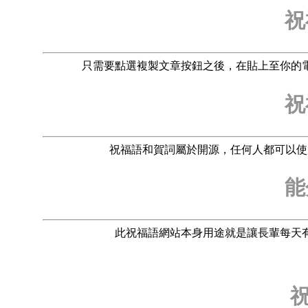
祝
只需要點選複製文章按鈕之後，在貼上至你的
祝
祝福語和賀詞屬於開源，任何人都可以使
能
此祝福語網站本身用途就是讓長輩每天