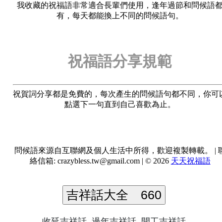
我收藏的祝福語非常適合長輩們使用，逢年過節和問候語
有，每天都能換上不同的問候語句。
祝福語分享規範
祝賀詞分享都是免費的，每次產生的問候語句都不同，你可
點選下一句直到自己喜歡為止。
問候語來源自互聯網及個人生活中所得，歡迎複製轉載。 | 
絡信箱:
crazybless.tw@gmail.com
| © 2026
天天祝福語
吉祥話大全
660
收延吉祥話
過年吉祥話
開工吉祥話