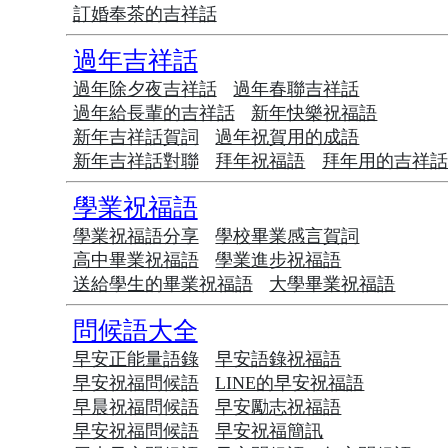
訂婚奉茶的吉祥話
過年吉祥話
過年除夕夜吉祥話
過年春聯吉祥話
過年給長輩的吉祥話
新年快樂祝福語
新年吉祥話賀詞
過年祝賀用的成語
新年吉祥話對聯
拜年祝福語
拜年用的吉祥
學業祝福語
學業祝福語分享
學校畢業感言賀詞
高中畢業祝福語
學業進步祝福語
送給學生的畢業祝福語
大學畢業祝福語
問候語大全
早安正能量語錄
早安語錄祝福語
早安祝福問候語
LINE的早安祝福語
早晨祝福問候語
早安勵志祝福語
早安祝福問候語
早安祝福簡訊