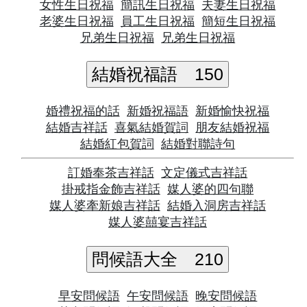
女性生日祝福
簡訊生日祝福
夫妻生日祝福
老婆生日祝福
員工生日祝福
簡短生日祝福
兄弟生日祝福
兄弟生日祝福
結婚祝福語
150
婚禮祝福的話
新婚祝福語
新婚愉快祝福
結婚吉祥話
喜氣結婚賀詞
朋友結婚祝福
結婚紅包賀詞
結婚對聯詩句
訂婚奉茶吉祥話
文定儀式吉祥話
掛戒指金飾吉祥話
媒人婆的四句聯
媒人婆牽新娘吉祥話
結婚入洞房吉祥話
媒人婆囍宴吉祥話
問候語大全
210
早安問候語
午安問候語
晚安問候語