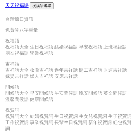
天天祝福語
祝福語選單
台灣節日資訊
免費算八字重量
祝福語
祝福語大全
生日祝福語
結婚祝福語
早安祝福語
上班祝福語
朋友祝福語
學業祝福語
吉祥話
吉祥話大全
收涎吉祥話
過年吉祥話
開工吉祥話
財運吉祥話
嫁娶吉祥話
媒人吉祥話
安床吉祥話
問候語
問候語大全
早安問候語
午安問候語
晚安問候語
英文問候語
溫馨問候語
健康問候語
祝賀詞
祝賀詞大全
結婚祝賀詞
生日祝賀詞
生女兒祝賀詞
生子祝賀
工作祝賀詞
事業祝賀詞
長輩生日祝賀詞
新年祝賀詞
紅包祝
詞