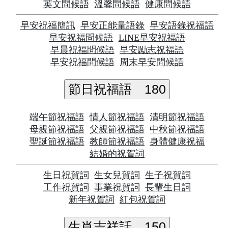
英文問候語
溫馨問候語
健康問候語
早安祝福簡訊
早安正能量語錄
早安語錄祝福語
早安祝福問候語
LINE早安祝福語
早晨祝福問候語
早安勵志祝福語
早安祝福問候語
周末早安問候語
節日祝福語
180
端午節祝福語
情人節祝福語
清明節祝福語
母親節祝福語
父親節祝福語
中秋節祝福語
聖誕節祝福語
教師節祝福語
身體健康祝福
結婚的祝賀詞
生日祝賀詞
生女兒賀詞
生子祝賀詞
工作祝賀詞
事業祝賀詞
長輩生日詞
新年祝賀詞
紅包祝賀詞
生肖吉祥話
150