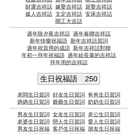
財運吉祥話
嫁娶吉祥話
迎娶吉祥話
媒人吉祥話
文定吉祥話
安床吉祥話
開工大吉話
過年除夕夜吉祥話
過年春聯吉祥話
新年快樂祝福語
新年吉祥話賀詞
過年祝賀用的成語
新年吉祥話對聯
年初一拜年祝福語
過年給長輩的吉祥話
拜年用的吉祥話
生日祝福語
250
老闆生日賀詞
好友生日賀詞
爸爸生日賀詞
媽媽生日賀詞
爺爺生日賀詞
奶奶生日賀詞
男友生日賀詞
女友生日賀詞
老公生日賀詞
老婆生日賀詞
戀人生日賀詞
愛人生日賀詞
男友生日祝福
客戶生日祝福
朋友生日祝福