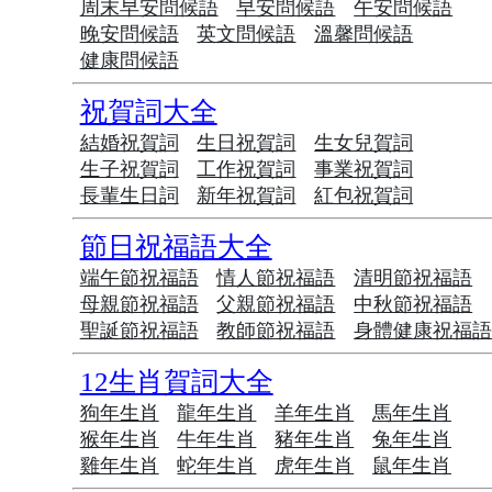
周末早安問候語
早安問候語
午安問候語
晚安問候語
英文問候語
溫馨問候語
健康問候語
祝賀詞大全
結婚祝賀詞
生日祝賀詞
生女兒賀詞
生子祝賀詞
工作祝賀詞
事業祝賀詞
長輩生日詞
新年祝賀詞
紅包祝賀詞
節日祝福語大全
端午節祝福語
情人節祝福語
清明節祝福語
母親節祝福語
父親節祝福語
中秋節祝福語
聖誕節祝福語
教師節祝福語
身體健康祝福
12生肖賀詞大全
狗年生肖
龍年生肖
羊年生肖
馬年生肖
猴年生肖
牛年生肖
豬年生肖
兔年生肖
雞年生肖
蛇年生肖
虎年生肖
鼠年生肖