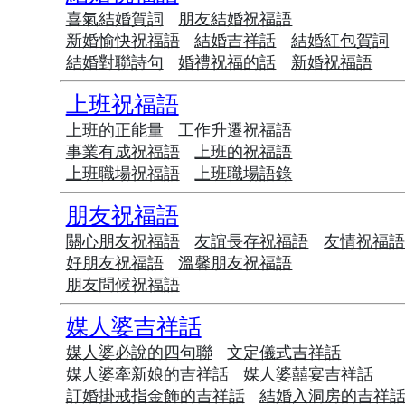
喜氣結婚賀詞
朋友結婚祝福語
新婚愉快祝福語
結婚吉祥話
結婚紅包賀詞
結婚對聯詩句
婚禮祝福的話
新婚祝福語
上班祝福語
上班的正能量
工作升遷祝福語
事業有成祝福語
上班的祝福語
上班職場祝福語
上班職場語錄
朋友祝福語
關心朋友祝福語
友誼長存祝福語
友情祝福
好朋友祝福語
溫馨朋友祝福語
朋友問候祝福語
媒人婆吉祥話
媒人婆必說的四句聯
文定儀式吉祥話
媒人婆牽新娘的吉祥話
媒人婆囍宴吉祥話
訂婚掛戒指金飾的吉祥話
結婚入洞房的吉祥